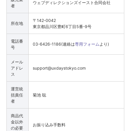
ウェブディレクションズイースト合同会社
者
〒142-0042
所在地
東京都品川区豊町6丁目5番-9号
電話番
03-6426-1186(連絡は
専用フォーム
より)
号
メール
アドレ
support@uxdaystokyo.com
ス
運営統
括責任
菊池 聡
者
商品代
金以外
お振り込み手数料
の必要